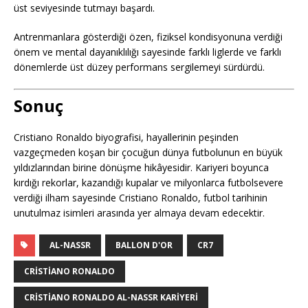
üst seviyesinde tutmayı başardı.
Antrenmanlara gösterdiği özen, fiziksel kondisyonuna verdiği
önem ve mental dayanıklılığı sayesinde farklı liglerde ve farklı
dönemlerde üst düzey performans sergilemeyi sürdürdü.
Sonuç
Cristiano Ronaldo biyografisi, hayallerinin peşinden
vazgeçmeden koşan bir çocuğun dünya futbolunun en büyük
yıldızlarından birine dönüşme hikâyesidir. Kariyeri boyunca
kırdığı rekorlar, kazandığı kupalar ve milyonlarca futbolsevere
verdiği ilham sayesinde Cristiano Ronaldo, futbol tarihinin
unutulmaz isimleri arasında yer almaya devam edecektir.
AL-NASSR
BALLON D'OR
CR7
CRISTIANO RONALDO
CRISTIANO RONALDO AL-NASSR KARIYERI