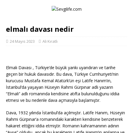
elmalı davası nedir
24 Mayıs 2023
Ali Kıratlı
Elmalı Davası , Türkiye’de büyük yankı uyandıran ve tarihe
geçen bir hukuk davasıdır. Bu dava, Türkiye Cumhuriyeti’nin
kurucusu Mustafa Kemal Atatürk’ün eşi Latife Hanım’ın,
İstanbul’da yaşayan Hüseyin Rahmi Gürpınar adlı yazarın
“Elmalı” adlı romanında kendisine atıfta bulunulduğunu iddia
etmesi ve bu nedenle dava açmasıyla başlamıştır.
Dava, 1932 yılında İstanbul’da açılmıştır. Latife Hanım, Hüseyin
Rahmi Gürpınar’a romanındaki karakteri kendisine benzeterek
hakaret ettiğini iddia etmiştir. Romanın kahramanının adının
“Ayşe” olduğu, ancak bu karakterin Latife Hanım’ın anılarına ve