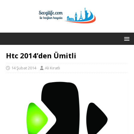
Htc 2014’den Ümitli
14 Şubat 2014
Ali Kıratlı