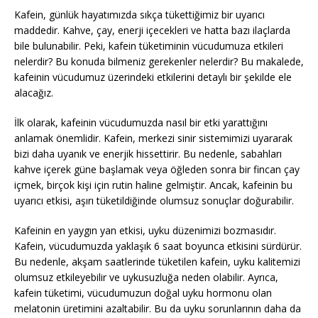
Kafein, günlük hayatımızda sıkça tükettiğimiz bir uyarıcı
maddedir. Kahve, çay, enerji içecekleri ve hatta bazı ilaçlarda
bile bulunabilir. Peki, kafein tüketiminin vücudumuza etkileri
nelerdir? Bu konuda bilmeniz gerekenler nelerdir? Bu makalede,
kafeinin vücudumuz üzerindeki etkilerini detaylı bir şekilde ele
alacağız.
İlk olarak, kafeinin vücudumuzda nasıl bir etki yarattığını
anlamak önemlidir. Kafein, merkezi sinir sistemimizi uyararak
bizi daha uyanık ve enerjik hissettirir. Bu nedenle, sabahları
kahve içerek güne başlamak veya öğleden sonra bir fincan çay
içmek, birçok kişi için rutin haline gelmiştir. Ancak, kafeinin bu
uyarıcı etkisi, aşırı tüketildiğinde olumsuz sonuçlar doğurabilir.
Kafeinin en yaygın yan etkisi, uyku düzenimizi bozmasıdır.
Kafein, vücudumuzda yaklaşık 6 saat boyunca etkisini sürdürür.
Bu nedenle, akşam saatlerinde tüketilen kafein, uyku kalitemizi
olumsuz etkileyebilir ve uykusuzluğa neden olabilir. Ayrıca,
kafein tüketimi, vücudumuzun doğal uyku hormonu olan
melatonin üretimini azaltabilir. Bu da uyku sorunlarının daha da