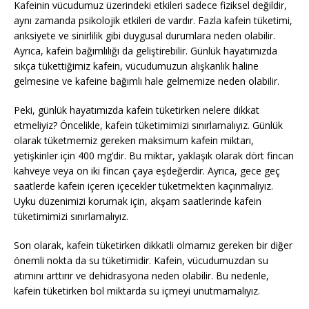
Kafeinin vücudumuz üzerindeki etkileri sadece fiziksel değildir,
aynı zamanda psikolojik etkileri de vardır. Fazla kafein tüketimi,
anksiyete ve sinirlilik gibi duygusal durumlara neden olabilir.
Ayrıca, kafein bağımlılığı da geliştirebilir. Günlük hayatımızda
sıkça tükettiğimiz kafein, vücudumuzun alışkanlık haline
gelmesine ve kafeine bağımlı hale gelmemize neden olabilir.
Peki, günlük hayatımızda kafein tüketirken nelere dikkat
etmeliyiz? Öncelikle, kafein tüketimimizi sınırlamalıyız. Günlük
olarak tüketmemiz gereken maksimum kafein miktarı,
yetişkinler için 400 mg’dir. Bu miktar, yaklaşık olarak dört fincan
kahveye veya on iki fincan çaya eşdeğerdir. Ayrıca, gece geç
saatlerde kafein içeren içecekler tüketmekten kaçınmalıyız.
Uyku düzenimizi korumak için, akşam saatlerinde kafein
tüketimimizi sınırlamalıyız.
Son olarak, kafein tüketirken dikkatli olmamız gereken bir diğer
önemli nokta da su tüketimidir. Kafein, vücudumuzdan su
atımını arttırır ve dehidrasyona neden olabilir. Bu nedenle,
kafein tüketirken bol miktarda su içmeyi unutmamalıyız.