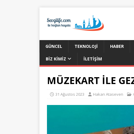
GÜNCEL
TEKNOLOJI
HABER
BIZ KIMIZ
İLETIŞIM
MÜZEKART İLE GE
31 Ağustos 2023
Hakan Ataseven