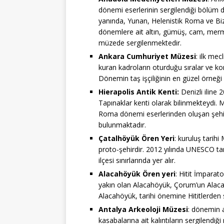
dönemi eserlerinin sergilendiği bölüm di
yanında, Yunan, Helenistik Roma ve Bizan
dönemlere ait altın, gümüş, cam, merm
müzede sergilenmektedir.
Ankara Cumhuriyet Müzesi
: ilk me
kuran kadroların oturduğu sıralar ve k
Dönemin taş işçiliğinin en güzel örneği
Hierapolis Antik Kenti:
Denizli iline 
Tapınaklar kenti olarak bilinmekteydi. 
Roma dönemi eserlerinden oluşan şehir
bulunmaktadır.
Çatalhöyük Ören Yeri
: kuruluş tarihi
proto-şehirdir. 2012 yılında UNESCO ta
ilçesi sınırlarında yer alır.
Alacahöyük Ören yeri
: Hitit İmpara
yakın olan Alacahöyük, Çorum’un Alaca 
Alacahöyük, tarihi önemine Hititlerden 
Antalya Arkeoloji Müzesi
: dönemin 
kasabalarına ait kalıntıların sergilendiğ