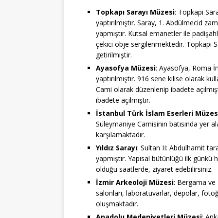
Topkapı Sarayı Müzesi
: Topkapı Sar
yaptırılmıştır. Saray, 1. Abdülmecid za
yapmıştır. Kutsal emanetler ile padişahl
çekici obje sergilenmektedir. Topkapı S
getirilmiştir.
Ayasofya Müzesi
: Ayasofya, Roma İ
yaptırılmıştır. 916 sene kilise olarak ku
Cami olarak düzenlenip ibadete açılmı
ibadete açılmıştır.
İstanbul Türk İslam Eserleri Müzes
Süleymaniye Camisinin batısında yer al
karşılamaktadır.
Yıldız Sarayı
: Sultan II: Abdulhamit tar
yapmıştır. Yapısal bütünlüğü ilk günkü ha
olduğu saatlerde, ziyaret edebilirsiniz.
İzmir Arkeoloji Müzesi
: Bergama ve P
salonları, laboratuvarlar, depolar, fot
oluşmaktadır.
Anadolu Medeniyetleri Müzesi
: Ank