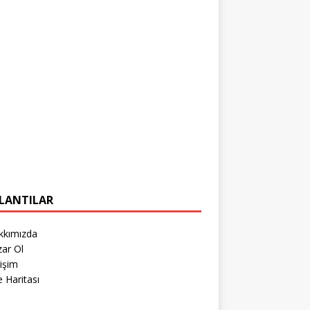
LANTILAR
kkımızda
zar Ol
tişim
e Haritası