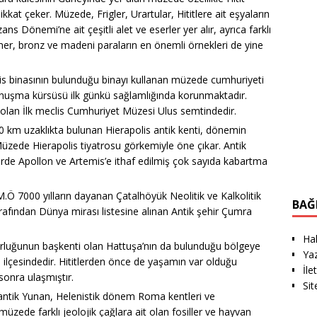
kkat çeker. Müzede, Frigler, Urartular, Hititlere ait eşyaların
s Dönemi’ne ait çeşitli alet ve eserler yer alır, ayrıca farklı
er, bronz ve madeni paraların en önemli örnekleri de yine
clis binasının bulunduğu binayı kullanan müzede cumhuriyeti
onuşma kürsüsü ilk günkü sağlamlığında korunmaktadır.
 olan İlk meclis Cumhuriyet Müzesi Ulus semtindedir.
20 km uzaklıkta bulunan Hierapolis antik kenti, dönemin
Müzede Hierapolis tiyatrosu görkemiyle öne çıkar. Antik
de Apollon ve Artemis’e ithaf edilmiş çok sayıda kabartma
 M.Ö 7000 yılların dayanan Çatalhöyük Neolitik ve Kalkolitik
BAĞ
rafından Dünya mirası listesine alınan Antik şehir Çumra
Ha
torluğunun başkenti olan Hattuşa’nın da bulunduğu bölgeye
Ya
ilçesindedir. Hititlerden önce de yaşamın var olduğu
İle
sonra ulaşmıştır.
Sit
antik Yunan, Helenistik dönem Roma kentleri ve
i müzede farklı jeolojik çağlara ait olan fosiller ve hayvan