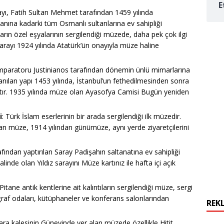
E
ayı, Fatih Sultan Mehmet tarafından 1459 yılında
manına kadarki tüm Osmanlı sultanlarına ev sahipliği
arın özel eşyalarının sergilendiği müzede, daha pek çok ilgi
arayı 1924 yılında Atatürk’ün onayıyla müze haline
mparatoru Justinianos tarafından dönemin ünlü mimarlarına
llanılan yapı 1453 yılında, İstanbul’un fethedilmesinden sonra
ştır. 1935 yılında müze olan Ayasofya Camisi Bugün yeniden
i
: Türk İslam eserlerinin bir arada sergilendiği ilk müzedir.
an müze, 1914 yılından günümüze, aynı yerde ziyaretçilerini
afından yaptırılan Saray Padişahın saltanatına ev sahipliği
linde olan Yıldız sarayını Müze kartınız ile hafta içi açık
itane antik kentlerine ait kalıntıların sergilendiği müze, sergi
oğraf odaları, kütüphaneler ve konferans salonlarından
REK
ara kalesinin Güneyinde yer alan müzede özellikle Hitit