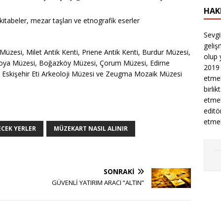
HAK
itabeler, mezar taşları ve etnografik eserler
Sevgi
geliş
 Müzesi, Milet Antik Kenti, Priene Antik Kenti, Burdur Müzesi,
olup 
Troya Müzesi, Boğazköy Müzesi, Çorum Müzesi, Edirne
2019 
, Eskişehir Eti Arkeoloji Müzesi ve Zeugma Mozaik Müzesi
etmek
birli
etmek
editö
etmek
ECEK YERLER
MÜZEKART NASIL ALINIR
SONRAKI
GÜVENLİ YATIRIM ARACI “ALTIN”