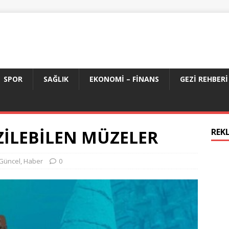
SPOR
SAĞLIK
EKONOMI – FINANS
GEZI REHBERI
ZİLEBİLEN MÜZELER
REK
Güncel
,
Haber
0