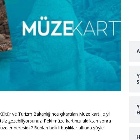
A
Y
S
Y
E
ültür ve Turizm Bakanlığınca çıkartılan Müze kart ile yıl
tsiz gezebiliyorsunuz. Peki müze kartınızı aldıktan sonra
zeler neresidir? Bunları belirli başlıklar altında şöyle
H