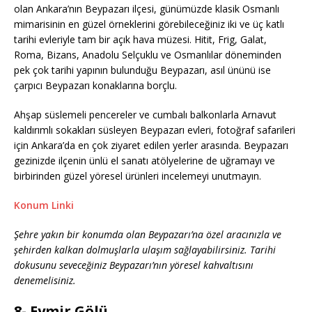
olan Ankara’nın Beypazarı ilçesi, günümüzde klasik Osmanlı
mimarisinin en güzel örneklerini görebileceğiniz iki ve üç katlı
tarihi evleriyle tam bir açık hava müzesi. Hitit, Frig, Galat,
Roma, Bizans, Anadolu Selçuklu ve Osmanlılar döneminden
pek çok tarihi yapının bulunduğu Beypazarı, asıl ününü ise
çarpıcı Beypazarı konaklarına borçlu.
Ahşap süslemeli pencereler ve cumbalı balkonlarla Arnavut
kaldırımlı sokakları süsleyen Beypazarı evleri, fotoğraf safarileri
için Ankara’da en çok ziyaret edilen yerler arasında. Beypazarı
gezinizde ilçenin ünlü el sanatı atölyelerine de uğramayı ve
birbirinden güzel yöresel ürünleri incelemeyi unutmayın.
Konum Linki
Şehre yakın bir konumda olan Beypazarı’na özel aracınızla ve
şehirden kalkan dolmuşlarla ulaşım sağlayabilirsiniz. Tarihi
dokusunu seveceğiniz Beypazarı’nın yöresel kahvaltısını
denemelisiniz.
8- Eymir Gölü