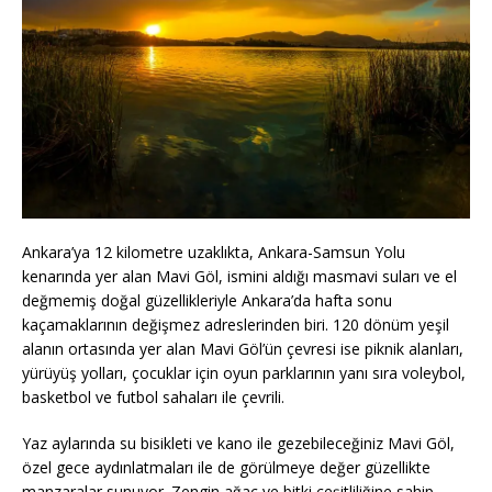
Ankara’ya 12 kilometre uzaklıkta, Ankara-Samsun Yolu
kenarında yer alan Mavi Göl, ismini aldığı masmavi suları ve el
değmemiş doğal güzellikleriyle Ankara’da hafta sonu
kaçamaklarının değişmez adreslerinden biri. 120 dönüm yeşil
alanın ortasında yer alan Mavi Göl’ün çevresi ise piknik alanları,
yürüyüş yolları, çocuklar için oyun parklarının yanı sıra voleybol,
basketbol ve futbol sahaları ile çevrili.
Yaz aylarında su bisikleti ve kano ile gezebileceğiniz Mavi Göl,
özel gece aydınlatmaları ile de görülmeye değer güzellikte
manzaralar sunuyor. Zengin ağaç ve bitki çeşitliliğine sahip