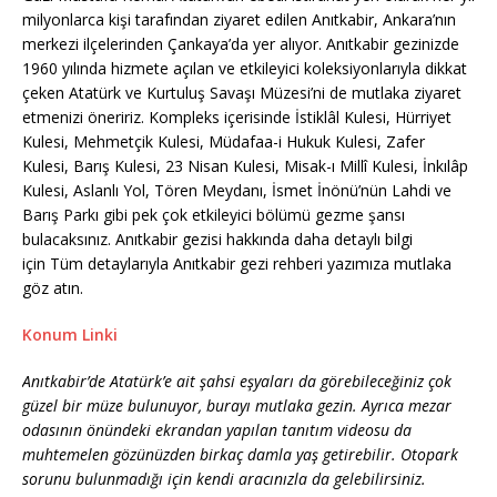
milyonlarca kişi tarafından ziyaret edilen Anıtkabir, Ankara’nın
merkezi ilçelerinden Çankaya’da yer alıyor. Anıtkabir gezinizde
1960 yılında hizmete açılan ve etkileyici koleksiyonlarıyla dikkat
çeken Atatürk ve Kurtuluş Savaşı Müzesi’ni de mutlaka ziyaret
etmenizi öneririz. Kompleks içerisinde İstiklâl Kulesi, Hürriyet
Kulesi, Mehmetçik Kulesi, Müdafaa-i Hukuk Kulesi, Zafer
Kulesi, Barış Kulesi, 23 Nisan Kulesi, Misak-ı Millî Kulesi, İnkılâp
Kulesi, Aslanlı Yol, Tören Meydanı, İsmet İnönü’nün Lahdi ve
Barış Parkı gibi pek çok etkileyici bölümü gezme şansı
bulacaksınız. Anıtkabir gezisi hakkında daha detaylı bilgi
için Tüm detaylarıyla Anıtkabir gezi rehberi yazımıza mutlaka
göz atın.
Konum Linki
Anıtkabir’de Atatürk’e ait şahsi eşyaları da görebileceğiniz çok
güzel bir müze bulunuyor, burayı mutlaka gezin. Ayrıca mezar
odasının önündeki ekrandan yapılan tanıtım videosu da
muhtemelen gözünüzden birkaç damla yaş getirebilir. Otopark
sorunu bulunmadığı için kendi aracınızla da gelebilirsiniz.