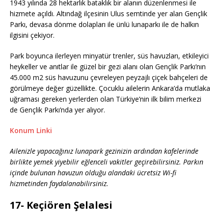
1943 yılında 28 hektarlık bataklık bir alanın düzenlenmesi ile
hizmete açıldı. Altındağ ilçesinin Ulus semtinde yer alan Gençlik
Parkı, devasa dönme dolapları ile ünlü lunaparkı ile de halkın
ilgisini çekiyor.
Park boyunca ilerleyen minyatür trenler, süs havuzları, etkileyici
heykeller ve anıtlar ile güzel bir gezi alanı olan Gençlik Parkı’nın
45.000 m2 süs havuzunu çevreleyen peyzajlı çiçek bahçeleri de
görülmeye değer güzellikte. Çocuklu ailelerin Ankara’da mutlaka
uğraması gereken yerlerden olan Türkiye’nin ilk bilim merkezi
de Gençlik Parkı’nda yer alıyor.
Konum Linki
Ailenizle yapacağınız lunapark gezinizin ardından kafelerinde
birlikte yemek yiyebilir eğlenceli vakitler geçirebilirsiniz. Parkın
içinde bulunan havuzun olduğu alandaki ücretsiz Wi-fi
hizmetinden faydalanabilirsiniz.
17- Keçiören Şelalesi