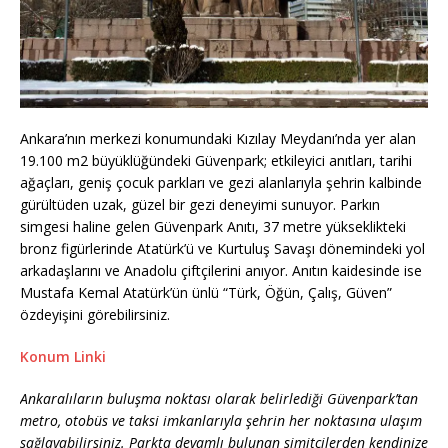
Ankara’nın merkezi konumundaki Kızılay Meydanı’nda yer alan
19.100 m2 büyüklüğündeki Güvenpark; etkileyici anıtları, tarihi
ağaçları, geniş çocuk parkları ve gezi alanlarıyla şehrin kalbinde
gürültüden uzak, güzel bir gezi deneyimi sunuyor. Parkın
simgesi haline gelen Güvenpark Anıtı, 37 metre yükseklikteki
bronz figürlerinde Atatürk’ü ve Kurtuluş Savaşı dönemindeki yol
arkadaşlarını ve Anadolu çiftçilerini anıyor. Anıtın kaidesinde ise
Mustafa Kemal Atatürk’ün ünlü “Türk, Öğün, Çalış, Güven”
özdeyişini görebilirsiniz.
Konum Linki
Ankaralıların buluşma noktası olarak belirlediği Güvenpark’tan
metro, otobüs ve taksi imkanlarıyla şehrin her noktasına ulaşım
sağlayabilirsiniz. Parkta devamlı bulunan simitçilerden kendinize