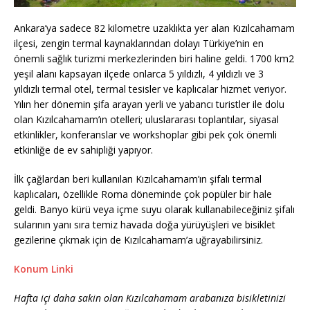
Ankara’ya sadece 82 kilometre uzaklıkta yer alan Kızılcahamam
ilçesi, zengin termal kaynaklarından dolayı Türkiye’nin en
önemli sağlık turizmi merkezlerinden biri haline geldi. 1700 km2
yeşil alanı kapsayan ilçede onlarca 5 yıldızlı, 4 yıldızlı ve 3
yıldızlı termal otel, termal tesisler ve kaplıcalar hizmet veriyor.
Yılın her dönemin şifa arayan yerli ve yabancı turistler ile dolu
olan Kızılcahamam’ın otelleri; uluslararası toplantılar, siyasal
etkinlikler, konferanslar ve workshoplar gibi pek çok önemli
etkinliğe de ev sahipliği yapıyor.
İlk çağlardan beri kullanılan Kızılcahamam’ın şifalı termal
kaplıcaları, özellikle Roma döneminde çok popüler bir hale
geldi. Banyo kürü veya içme suyu olarak kullanabileceğiniz şifalı
sularının yanı sıra temiz havada doğa yürüyüşleri ve bisiklet
gezilerine çıkmak için de Kızılcahamam’a uğrayabilirsiniz.
Konum Linki
Hafta içi daha sakin olan Kızılcahamam arabanıza bisikletinizi