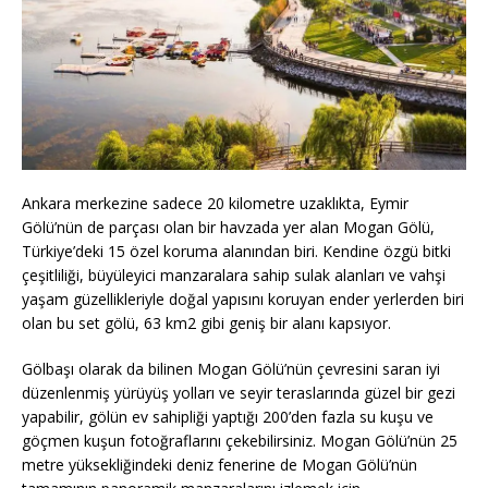
Ankara merkezine sadece 20 kilometre uzaklıkta, Eymir
Gölü’nün de parçası olan bir havzada yer alan Mogan Gölü,
Türkiye’deki 15 özel koruma alanından biri. Kendine özgü bitki
çeşitliliği, büyüleyici manzaralara sahip sulak alanları ve vahşi
yaşam güzellikleriyle doğal yapısını koruyan ender yerlerden biri
olan bu set gölü, 63 km2 gibi geniş bir alanı kapsıyor.
Gölbaşı olarak da bilinen Mogan Gölü’nün çevresini saran iyi
düzenlenmiş yürüyüş yolları ve seyir teraslarında güzel bir gezi
yapabilir, gölün ev sahipliği yaptığı 200’den fazla su kuşu ve
göçmen kuşun fotoğraflarını çekebilirsiniz. Mogan Gölü’nün 25
metre yüksekliğindeki deniz fenerine de Mogan Gölü’nün